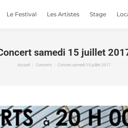
Le Festival
Les Artistes
Stage
Loc
Concert samedi 15 juillet 201
Vous êtes ici :
Accueil
Concerts
Concert samedi 15 juillet 2017