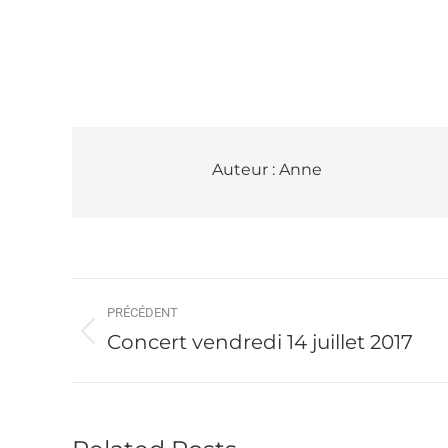
Auteur :
Anne
Navigation
PRÉCÉDENT
article
Concert vendredi 14 juillet 2017
Article
précédent
: