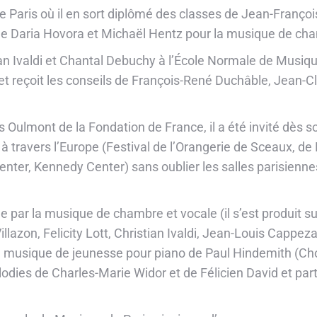
 Paris où il en sort diplômé des classes de Jean-Franço
s de Daria Hovora et Michaël Hentz pour la musique de ch
tian Ivaldi et Chantal Debuchy à l’École Normale de Musiqu
 et reçoit les conseils de François-René Duchâble, Jean-C
s Oulmont de la Fondation de France, il a été invité dès s
 travers l’Europe (Festival de l’Orangerie de Sceaux, de
nter, Kennedy Center) sans oublier les salles parisiennes 
que par la musique de chambre et vocale (il s’est produit
azon, Felicity Lott, Christian Ivaldi, Jean-Louis Cappeza
la musique de jeunesse pour piano de Paul Hindemith (Cho
lodies de Charles-Marie Widor et de Félicien David et pa