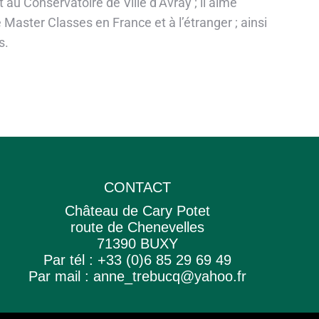
 Conservatoire de Ville d’Avray ; il aime
Master Classes en France et à l’étranger ; ainsi
s.
CONTACT
Château de Cary Potet
route de Chenevelles
71390 BUXY
Par tél : +33 (0)6 85 29 69 49
Par mail :
anne_trebucq@yahoo.fr