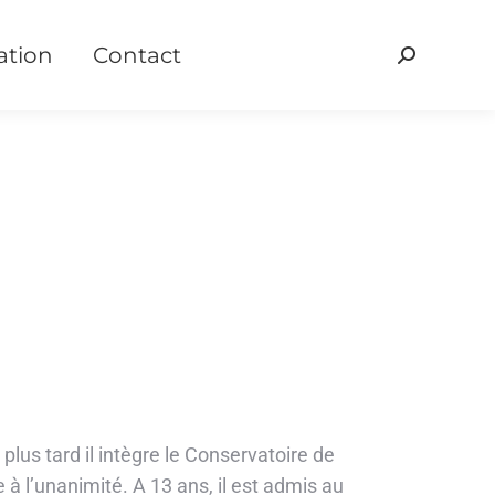
ation
Contact
Recherche
:
lus tard il intègre le Conservatoire de
 à l’unanimité. A 13 ans, il est admis au